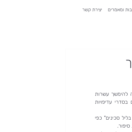
ות ומאמרים
יצירת קשר
ך
משכנתא היא הלוואה הגדולה ביותר שזוג עשוי לקחת וההתחייבות על החזרתה עשויה להימשך עשרות 
שנים, מה שמחייב שמירה קפדנית על כושר החזר הלוואה. לא אחת נדרשים שינויים בסדרי עדיפויות 
כאשר עומדים בפני לקיחת הלוואת משכנתא חשוב להיות ערניים וחדים "כמו גנגסטר בליל סכינים" כפי 
יפור.