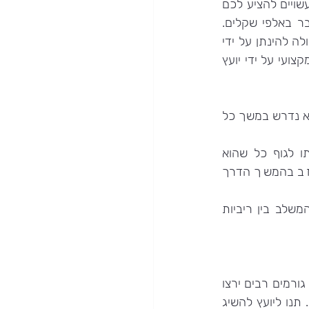
שוק המשכנתאות – כמו כל שוק- מבוסס על היצע וביקוש. חשוב לדעת כי בנקים שונים עשויים להציע לכם 
תנאים שונים. לא אחת ההבדלים בין ההצעות עשויות או עלולות להיאמד בחישוב מצטבר באלפי שקלים. 
בהעדר ניסיון- איך יודעים איזו הצעה משתלמת ואטרקטיבית יותר? תשובה לשאלה זו יכולה להינתן על ידי 
יועץ משכנתאות. מאחר שלרוב הזוגות הצעירים אין כל מושג בנושא המשכנתאות- ייעץ מקצועי על ידי יועץ 
 הוא חלק בלתי נפרד מתהלך הגשת הבקשה, אישורה ולמעשה הוא נדרש במשך כל 
חשוב לבחור ביועץ אמין, אשר השיקולים המנחים אותו הם טובת הלקוח ולא מחויבותו לגוף כל שהוא 
שמטעמו הוא עובד. חשוב להבהיר את הנושא לפני שכירת שירותיו כדי לא להתאכזב בהמשך הדרך 
יועץ מקצועי בלתי תלוי ישיג עבורכם את ההצעה הטובה ביותר על ידי יצירת תמהיל המשלב בין ריביות 
כמו כל סוג של ביטוח, גם בביטוח משכנתא ניתן להתווכח ולהתמקח על הוזלת הפוליסה. גורמים רבים ירצו 
וישמחו לבטח אתכם. נצלו את היותכם מחוזרים לקבלת הצעה טובה ומשתלמת עבורכם. תנו ליועץ להשיג 