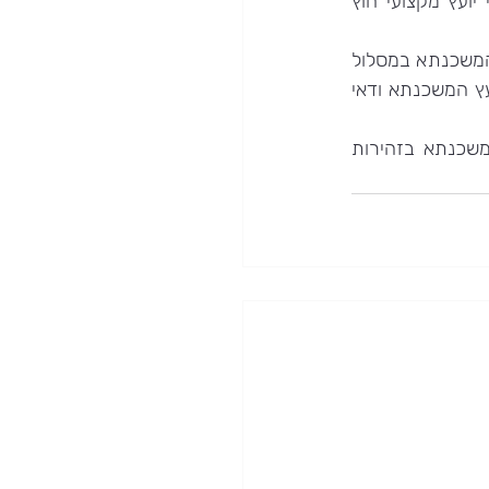
הבנק שבו אתם לוקחים את ההלוואה כ'כזה ראה וקדש' ולכן חשוב להסתייע בשירותי יועץ מקצועי חוץ 
כשם שלא מומלץ להניח כל עת הביצים בסל אחד כך חשוב להימנע מלקיחת כל גובה המשכנתא במסלול 
אחד קבוע. תמהיל של מסלולים הוא בבחינת MUST כאשר לוקחים הלוואת משכנתא. יועץ המשכנתא ודאי 
בשורה התחתונה: יותר מאשר לפני לקיחת כל הלוואה שהיא, יש להידרש להלוואת המשכנתא בזהירות 