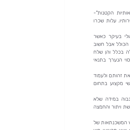
 היכרותו של יועץ משכנתאות את השוק ובקיאותו גם בפרטים הקטנים ובעיקר ב"אותיות הקטנות"- 
במירכאות ובלעדיהן- הופכת אותו לסמכות מקצועית, אשר מומלץ מאוד להסתייע בשירותיו. עלות שכרו 
יש דברים שחשוב להיזהר בהם כאשר מחשבים את שיעורי ההחזר הצפויים גם ואולי בעיקר כאשר 
משתמשים לשם כך במחשבון משכנתא. המחשבון עושי לתת לכם אינדיקציה על הסכום הכולל אבל חשוב 
לציין ולהדגיש, כי גובה ההחזר תלוי בתנודות שהן ממהותו של השוק – הן של הכלכלה בכלל והן שלח 
מסלול המשכנתא שבחרתם או שהיועץ בחר עבורכם. לא מדובר במדע מדויק או בניסוי הנערך בתנאי 
חשוב להיזהר מקבלת הצעות למשכנתא מגופים לא מוכרים, אשר היכולת שלכם לוודא את זהותם ולעמוד 
על טיבם מוגבלת. חשוב לא למהר לחתום על שום חוזה לפני מסירתו לעיון של אנשי מקצוע בתחום 
באופן כללי ועקרוני חשוב להיזהר מהלוואה, אשר גובה ההחזר החודשי שלה הוא גבוה במידה שלא 
מאפשרת לכם לקיים שגרת חיים וכופה עליכם אורח חיים נזירי וסגפני. קשה לחיות בתחושת ויתור והחמצה 
היות שיש נימוקים שונים לחיוב כל מסלול החזר ולשלילתו, חשוב לא לקחת עת דברי יועץ המשכנתאות של 