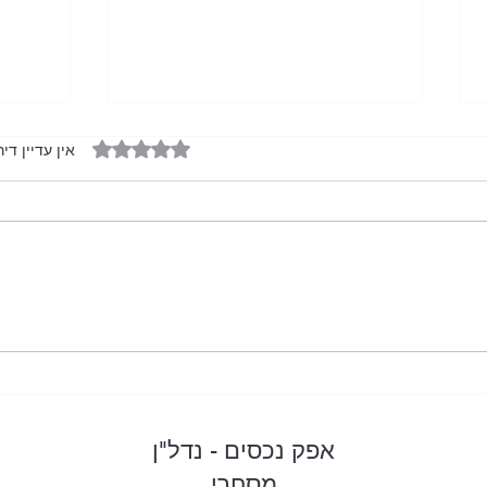
דירוג של 0 מתוך 5 כוכבים
אין עדיין דיר
השכרת משרדים באזור המרכז?
מה הה
למגור
אפק נכסים - נדל"ן
מסחרי